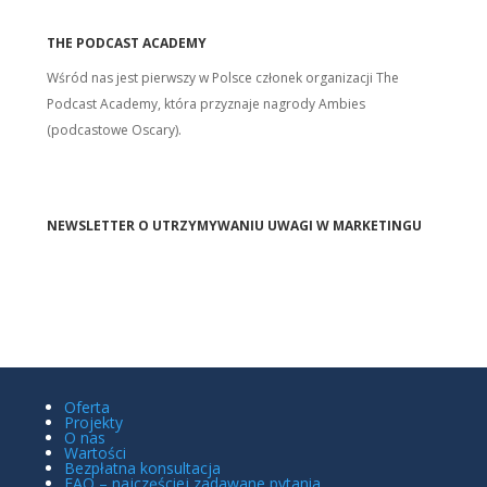
THE PODCAST ACADEMY
Wśród nas jest pierwszy w Polsce członek organizacji The
Podcast Academy, która przyznaje nagrody Ambies
(podcastowe Oscary).
NEWSLETTER O UTRZYMYWANIU UWAGI W MARKETINGU
Oferta
Projekty
O nas
Wartości
Bezpłatna konsultacja
FAQ – najczęściej zadawane pytania