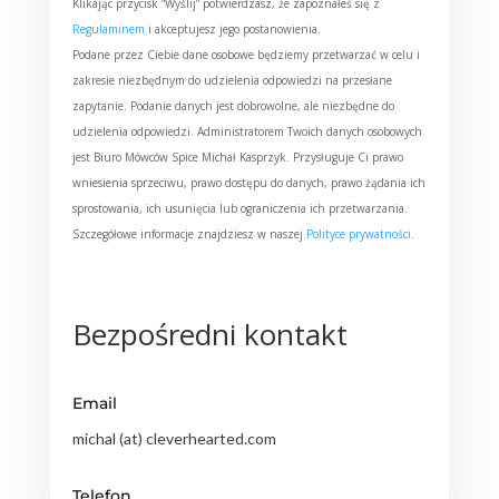
Klikając przycisk “Wyślij” potwierdzasz, że zapoznałeś się z
Regulaminem
i akceptujesz jego postanowienia.
Podane przez Ciebie dane osobowe będziemy przetwarzać w celu i
zakresie niezbędnym do udzielenia odpowiedzi na przesłane
zapytanie. Podanie danych jest dobrowolne, ale niezbędne do
udzielenia odpowiedzi. Administratorem Twoich danych osobowych
jest Biuro Mówców Spice Michał Kasprzyk. Przysługuje Ci prawo
wniesienia sprzeciwu, prawo dostępu do danych, prawo żądania ich
sprostowania, ich usunięcia lub ograniczenia ich przetwarzania.
Szczegółowe informacje znajdziesz w naszej
Polityce prywatności
.
Bezpośredni kontakt
Email
michal (at) cleverhearted.com
Telefon