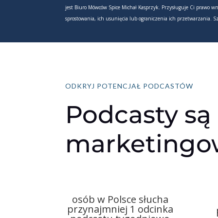
jest Biuro Mówców Spice Michał Kasprzyk. Przysługuje Ci prawo wn
sprostowania, ich usunięcia lub ograniczenia ich przetwarzania. 
ODKRYJ POTENCJAŁ PODCASTÓW
Podcasty są
marketing
osób w Polsce słucha
przynajmniej 1 odcinka