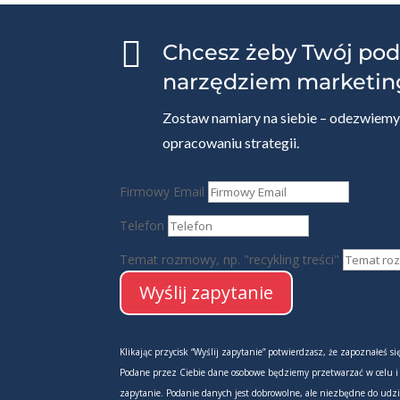

Chcesz żeby Twój pod
narzędziem marketi
Zostaw namiary na siebie – odezwiemy 
opracowaniu strategii.
Firmowy Email
Telefon
Temat rozmowy, np. "recykling treści"
Wyślij zapytanie
Klikając przycisk “Wyślij zapytanie” potwierdzasz, że zapoznałeś s
Podane przez Ciebie dane osobowe będziemy przetwarzać w celu i
zapytanie. Podanie danych jest dobrowolne, ale niezbędne do udz