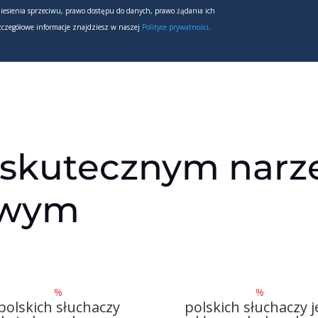
iesienia sprzeciwu, prawo dostępu do danych, prawo żądania ich
Szczegółowe informacje znajdziesz w naszej
Polityce prywatności
.
 skutecznym nar
owym
%
%
polskich słuchaczy
polskich słuchaczy j