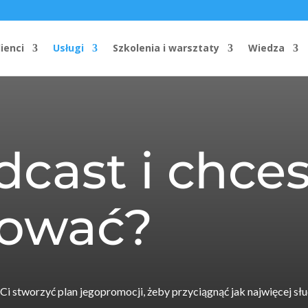
lienci
Usługi
Szkolenia i warsztaty
Wiedza
cast i chce
ować?
i stworzyć plan jegopromocji, żeby przyciągnąć jak najwięcej sł