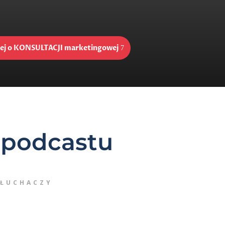
cej o KONSULTACJI marketingowej
 podcastu
SŁUCHACZY