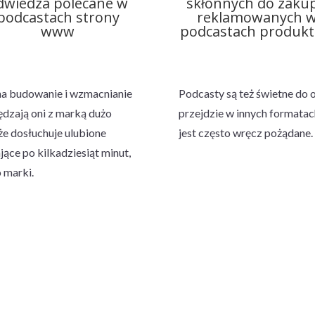
dwiedza polecane w
skłonnych do zaku
podcastach strony
reklamowanych 
www
podcastach produk
na budowanie i wzmacnianie
Podcasty są też świetne do o
ędzają oni z marką dużo
przejdzie w innych formatac
że dosłuchuje ulubione
jest często wręcz pożądane.
ące po kilkadziesiąt minut,
 marki.