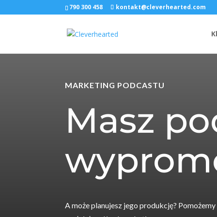
790 300 458
kontakt@cleverhearted.com
K
MARKETING PODCASTU
Masz pod
wyprom
A może planujesz jego produkcję? Pomożemy C