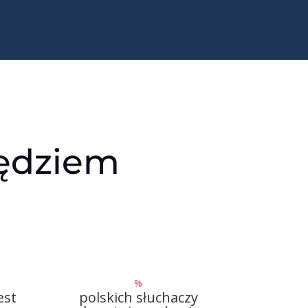
zędziem
%
est
polskich słuchaczy