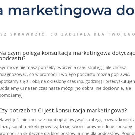
a marketingowa do
ESZ SPRAWDZIĆ, CO ZADZIAŁA DLA TWOJEG
Na czym polega konsultacja marketingowa dotyczą
podcastu?
Być może nie masz potrzeby tworzenia całej strategii, ale chcesz
zdiagnozować, co w promocji Twojego podcastu można poprawić.
Spotkamy się z Tobą na określony czas (np. godzinę) i przedyskutujem
Oddajemy Ci na ten czas nasze mózgi (no dobra, nie dosłownie, ale
pomożemy).
Czy potrzebna Ci jest konsultacja marketingowa?
Nawet jeśli nie chcesz z nami opracowywać strategii, rozważ konsulta
Każdy kanał marketingowy rządzi się swoimi prawami. Inne sposoby
promocji są skuteczne dla blog postów, a inne dla podcastów. Podp