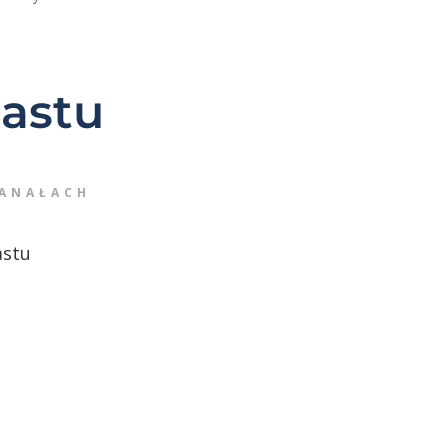
castu
KANAŁACH
astu