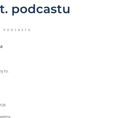
t. podcastu
O PODCASTU
ca
y to.
cję.
owiemy