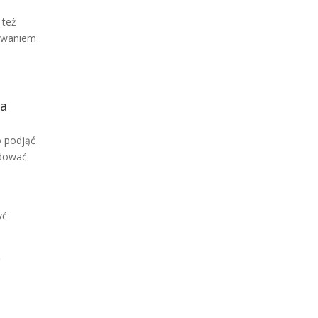
a
 też
owaniem
i
na
o podjąć
udować
yć
ę