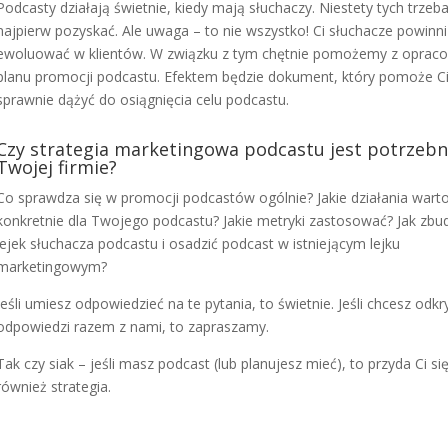
Podcasty działają świetnie, kiedy mają słuchaczy. Niestety tych trzeb
najpierw pozyskać. Ale uwaga – to nie wszystko! Ci słuchacze powinni
ewoluować w klientów. W związku z tym chętnie pomożemy z oprac
planu promocji podcastu. Efektem będzie dokument, który pomoże C
sprawnie dążyć do osiągnięcia celu podcastu.
Czy strategia marketingowa podcastu jest potrzeb
Twojej firmie?
Co sprawdza się w promocji podcastów ogólnie? Jakie działania wart
konkretnie dla Twojego podcastu? Jakie metryki zastosować? Jak zb
lejek słuchacza podcastu i osadzić podcast w istniejącym lejku
marketingowym?
Jeśli umiesz odpowiedzieć na te pytania, to świetnie. Jeśli chcesz odkr
odpowiedzi razem z nami, to zapraszamy.
Tak czy siak – jeśli masz podcast (lub planujesz mieć), to przyda Ci si
również strategia.